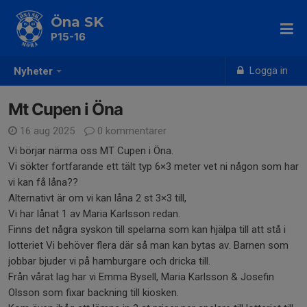
Öna SK
P15-16
Logga in
Nyheter
Mt Cupen i Öna
16 aug 2025
0 kommentarer
Vi börjar närma oss MT Cupen i Öna.
Vi sökter fortfarande ett tält typ 6×3 meter vet ni någon som har
vi kan få låna??
Alternativt är om vi kan låna 2 st 3×3 till,
Vi har lånat 1 av Maria Karlsson redan.
Finns det några syskon till spelarna som kan hjälpa till att stå i
lotteriet Vi behöver flera där så man kan bytas av. Barnen som
jobbar bjuder vi på hamburgare och dricka till.
Från vårat lag har vi Emma Bysell, Maria Karlsson & Josefin
Olsson som fixar backning till kiosken.