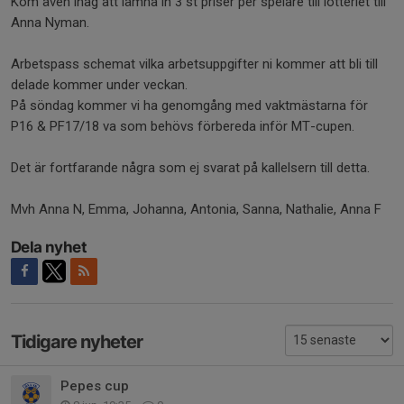
Kom även ihåg att lämna in 3 st priser per spelare till lotteriet till
Anna Nyman.
Arbetspass schemat vilka arbetsuppgifter ni kommer att bli till
delade kommer under veckan.
På söndag kommer vi ha genomgång med vaktmästarna för
P16 & PF17/18 va som behövs förbereda inför MT-cupen.
Det är fortfarande några som ej svarat på kallelsern till detta.
Mvh Anna N, Emma, Johanna, Antonia, Sanna, Nathalie, Anna F
Dela nyhet
Tidigare nyheter
Pepes cup