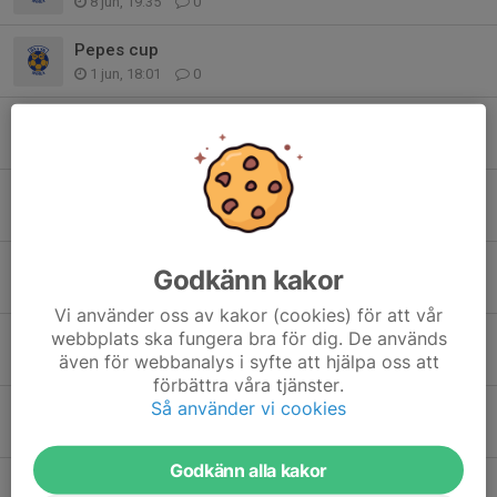
8 jun, 19:35
0
Pepes cup
1 jun, 18:01
0
Kom ihåg att anmäla barnen till Bobo troph
12 maj, 11:48
0
Pepes cup 12/6-14/6
11 maj, 17:25
0
Vattenflaskor
Godkänn kakor
5 maj, 18:50
0
Vi använder oss av kakor (cookies) för att vår
webbplats ska fungera bra för dig. De används
Öna IP öppnar 4:e Maj
även för webbanalys i syfte att hjälpa oss att
29 apr, 20:15
0
förbättra våra tjänster.
Så använder vi cookies
Viktigt
25 apr, 11:07
0
Godkänn alla kakor
Info angående aprilcupen.