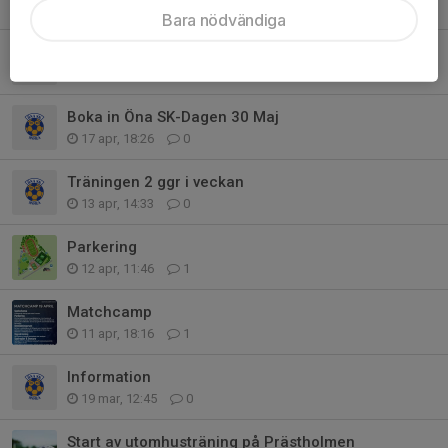
23 apr, 19:44
1
Bara nödvändiga
Kiosk/Matchvärd/Bollkastartävling P15/16
23 apr, 16:47
0
Boka in Öna SK-Dagen 30 Maj
17 apr, 18:26
0
Träningen 2 ggr i veckan
13 apr, 14:33
0
Parkering
12 apr, 11:46
1
Matchcamp
11 apr, 18:16
1
Information
19 mar, 12:45
0
Start av utomhusträning på Prästholmen