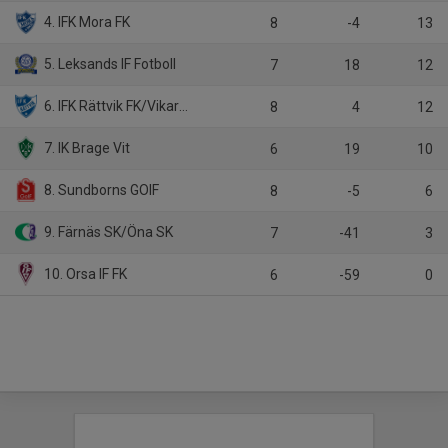
4. IFK Mora FK
8
-4
13
5. Leksands IF Fotboll
7
18
12
6. IFK Rättvik FK/Vikarby IK
8
4
12
7. IK Brage Vit
6
19
10
8. Sundborns GOIF
8
-5
6
9. Färnäs SK/Öna SK
7
-41
3
10. Orsa IF FK
6
-59
0