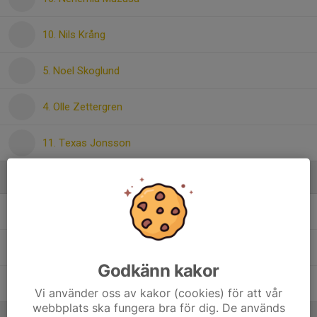
10. Nils Krång
5. Noel Skoglund
4. Olle Zettergren
11. Texas Jonsson
Ledare
Adam Hedestad
Tränare
Kristian Lidin
Lagledare
Godkänn kakor
Markus Zettergren
Huvudtränare
Vi använder oss av kakor (cookies) för att vår
webbplats ska fungera bra för dig. De används