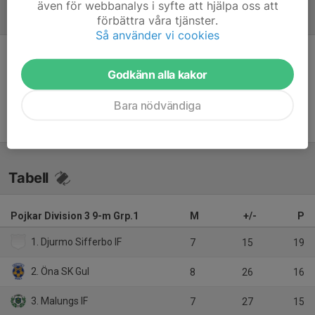
även för webbanalys i syfte att hjälpa oss att
Referat
förbättra våra tjänster.
Så använder vi cookies
Inget referat skrivet
Godkänn alla kakor
Bara nödvändiga
Tabell
Pojkar Division 3 9-m Grp.1
M
+/-
P
1. Djurmo Sifferbo IF
7
15
19
2. Öna SK Gul
8
26
16
3. Malungs IF
7
27
15