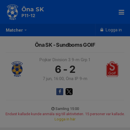
Öna SK
P11-12
Logga in
Matcher
Öna SK - Sundborns GOIF
Pojkar Division 3 9-m Grp.1
6 - 2
7 jun, 16:00, Öna IP 9-m
Samling 15:00
Endast kallade kunde anmäla sig till aktiviteten. 15 personer var kallade.
Logga in här