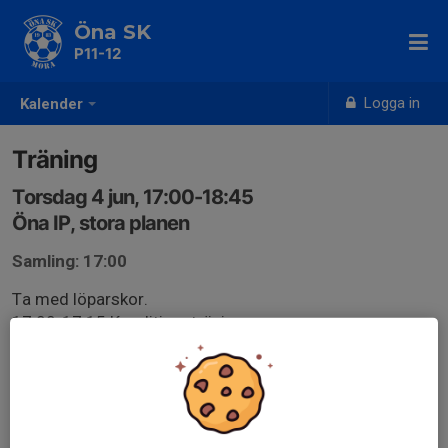
Öna SK
P11-12
Logga in
Kalender
Träning
Torsdag 4 jun, 17:00-18:45
Öna IP, stora planen
Samling: 17:00
Ta med löparskor.
17:00-17:15 Konditionsträning
17:15-18:45 Fotbollsträning