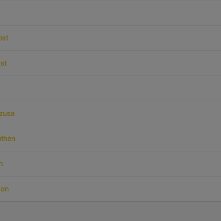
ist
ist
zusa
Lithén
n
son