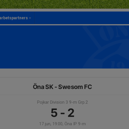
rbetspartners
Öna SK - Swesom FC
Pojkar Division 3 9-m Grp.2
5 - 2
17 jun, 19:00, Öna IP 9-m