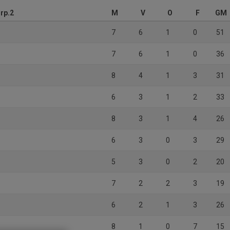
Grp.2
M
V
O
F
GM
7
6
1
0
51
7
6
1
0
36
8
4
1
3
31
6
3
1
2
33
8
3
1
4
26
6
3
0
3
29
5
3
0
2
20
7
2
2
3
19
6
2
1
3
26
8
1
0
7
15