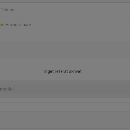
d
Tränare
ren
Huvudtränare
Inget referat skrivet