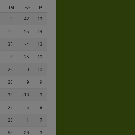
IM
+/-
P
9
42
19
10
26
19
35
-4
13
8
25
10
26
0
10
20
9
9
33
-13
9
25
-6
8
25
1
7
53
-38
3