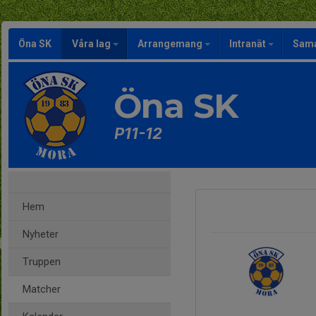
Öna SK
Våra lag
Arrangemang
Intranät
Sama
Öna SK
P11-12
Hem
Nyheter
Truppen
Matcher