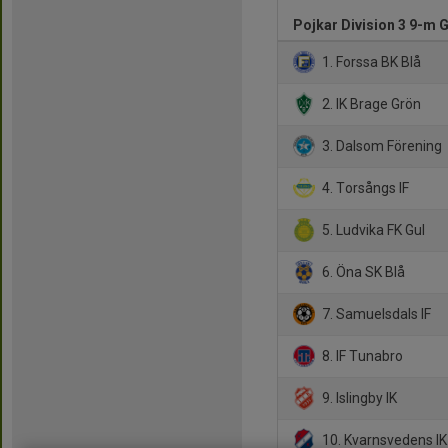
Pojkar Division 3 9-m 
1. Forssa BK Blå
2. IK Brage Grön
3. Dalsom Förening
4. Torsångs IF
5. Ludvika FK Gul
6. Öna SK Blå
7. Samuelsdals IF
8. IF Tunabro
9. Islingby IK
10. Kvarnsvedens IK