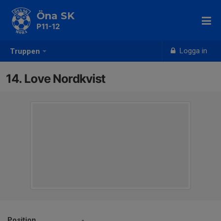
Öna SK
P11-12
Logga in
Truppen
14. Love Nordkvist
Position
-