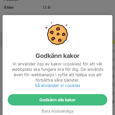
Ålder
13 år
ALLA SERIER
ALLA ÅR
2026
6
0
0
0
Godkänn kakor
2025
13
0
0
0
Vi använder oss av kakor (cookies) för att vår
2024
8
0
0
0
webbplats ska fungera bra för dig. De används
även för webbanalys i syfte att hjälpa oss att
2023
9
0
0
0
förbättra våra tjänster.
Så använder vi cookies
2022
10
0
0
0
2021
6
0
0
0
Godkänn alla kakor
Totalt
52
0
0
0
Bara nödvändiga