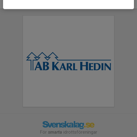
För
smarta
idrottsföreningar