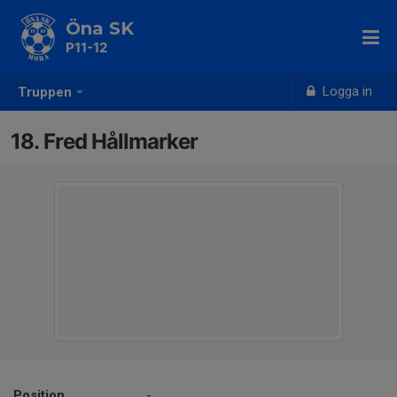
Öna SK
P11-12
Logga in
Truppen
18. Fred Hållmarker
Position
-