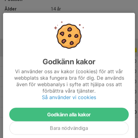
Ålder
14 år
ALLA SERIER
ALLA ÅR
Godkänn kakor
2026
11
0
0
0
Vi använder oss av kakor (cookies) för att vår
2025
17
0
0
0
webbplats ska fungera bra för dig. De används
2024
13
0
0
0
även för webbanalys i syfte att hjälpa oss att
förbättra våra tjänster.
2023
12
0
0
0
Så använder vi cookies
2022
11
0
0
0
Totalt
64
0
0
0
Godkänn alla kakor
Bara nödvändiga