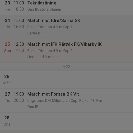
23
17:00
Teknikträning
18:30
Fre
Öna IP, stora planen
24
15:00
Match mot Idre/Särna SK
16:30
Lör
Pojkar Division 4 9-m Grp.1
Särna IP
25
12:30
Match mot IFK Rättvik FK/Vikarby IK
14:00
Sön
Pojkar Division 4 9-m Grp.2
Hedslund 9-manna
v.22
26
Mån
27
19:00
Match mot Forssa BK Vit
20:30
Tis
Ungdoms DM-Miljönären Cup, Pojkar 13 9-m
Öna IP
28
Ons