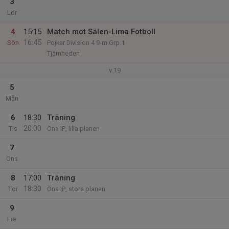
3
Lör
4
15:15
Match mot Sälen-Lima Fotboll
16:45
Sön
Pojkar Division 4 9-m Grp.1
Tjärnheden
v.19
5
Mån
6
18:30
Träning
20:00
Tis
Öna IP, lilla planen
7
Ons
8
17:00
Träning
18:30
Tor
Öna IP, stora planen
9
Fre