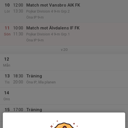
10
12:00
Match mot Vansbro AIK FK
13:30
Lör
Pojkar Division 4 9-m Grp.2
Öna IP 9-m
11
10:00
Match mot Älvdalens IF FK
11:30
Sön
Pojkar Division 4 9-m Grp.1
Öna IP 9-m
v.20
12
Mån
13
18:30
Träning
20:00
Tis
Öna IP, lilla planen
14
Ons
15
17:00
Träning
18:30
Tor
Öna IP, stora planen
16
17:00
Teknikträning