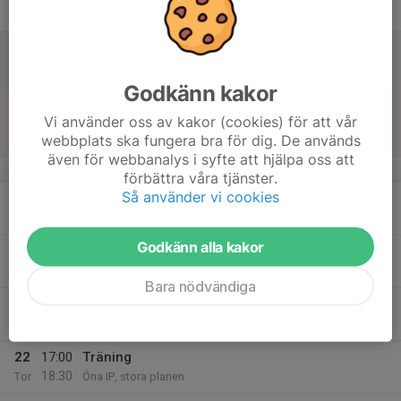
18:30
Fre
Öna IP, stora planen
17
Lör
Godkänn kakor
18
12:00
Match mot Gagnefs IF
13:30
Vi använder oss av kakor (cookies) för att vår
Sön
Pojkar Division 4 9-m Grp.2
webbplats ska fungera bra för dig. De används
Ängsholn 9 m 9
även för webbanalys i syfte att hjälpa oss att
v.21
förbättra våra tjänster.
Så använder vi cookies
19
Mån
Godkänn alla kakor
20
18:30
Träning
20:00
Tis
Öna IP, lilla planen
Bara nödvändiga
21
Ons
22
17:00
Träning
18:30
Tor
Öna IP, stora planen