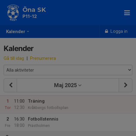
Öna SK
P11-12
Logga in
Kalender
Kalender
Gå till idag
|
Prenumerera
Maj 2025
1
11:00
Träning
12:30
Tor
Kråkbergs fotbollsplan
2
16:30
Fotbollstennis
18:00
Fre
Prästholmen