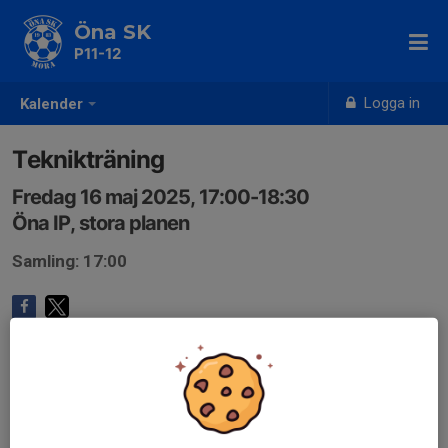
Öna SK
P11-12
Logga in
Kalender
Teknikträning
Fredag 16 maj 2025, 17:00-18:30
Öna IP, stora planen
Samling: 17:00