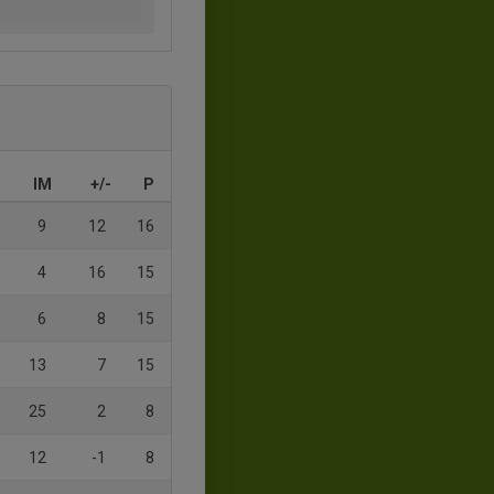
IM
+/-
P
9
12
16
4
16
15
6
8
15
13
7
15
25
2
8
12
-1
8