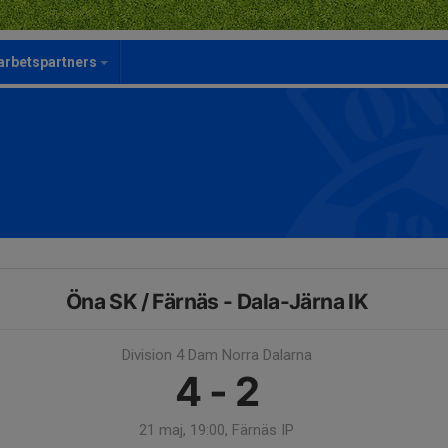
rbetspartners
Öna SK / Färnäs - Dala-Järna IK
Division 4 Dam Norra Dalarna
4 - 2
21 maj, 19:00, Färnäs IP