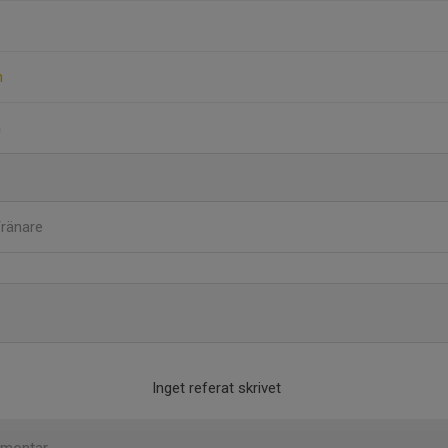
m
m
ränare
Inget referat skrivet