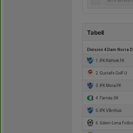
Tabell
Division 4 Dam Norra D
1. IFK Rättvik FK
2. Gustafs GoIF U
3. IFK Mora FK
4. Färnäs SK
5. IFK Våmhus
6. Sälen-Lima Fotbol