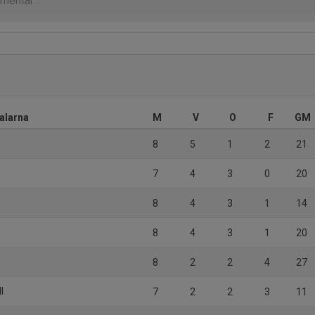
alarna
M
V
O
F
GM
8
5
1
2
21
7
4
3
0
20
8
4
3
1
14
8
4
3
1
20
8
2
2
4
27
l
7
2
2
3
11