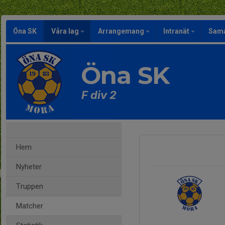
Öna SK
Våra lag
Arrangemang
Intranät
Sama
Öna SK
F div 2
Hem
Nyheter
Truppen
Matcher