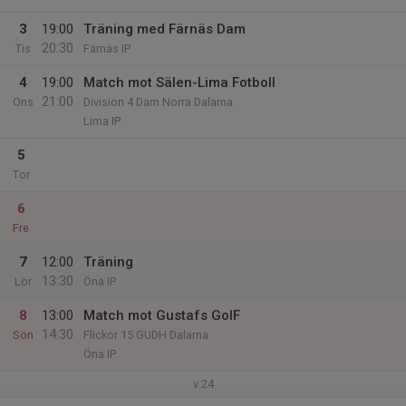
3
19:00
Träning med Färnäs Dam
20:30
Tis
Färnäs IP
4
19:00
Match mot Sälen-Lima Fotboll
21:00
Ons
Division 4 Dam Norra Dalarna
Lima IP
5
Tor
6
Fre
7
12:00
Träning
13:30
Lör
Öna IP
8
13:00
Match mot Gustafs GoIF
14:30
Sön
Flickor 15 GUDH Dalarna
Öna IP
v.24