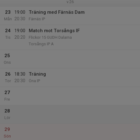
v.26
23
19:00
Träning med Färnäs Dam
20:30
Mån
Färnäs IP
24
19:00
Match mot Torsångs IF
20:20
Tis
Flickor 15 GUDH Dalarna
Torsångs IP A
25
Ons
26
18:30
Träning
20:30
Tor
Öna IP
27
Fre
28
Lör
29
Sön