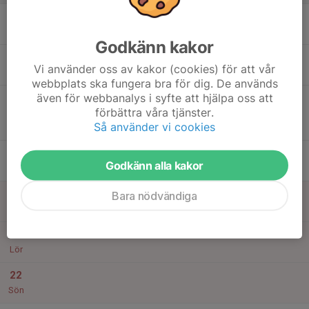
16
19:00
Träning med Färnäs Dam
20:30
Mån
Färnäs IP
Godkänn kakor
17
19:00
Träning med Färnäs Dam
Vi använder oss av kakor (cookies) för att vår
20:30
Tis
Färnäs IP
webbplats ska fungera bra för dig. De används
även för webbanalys i syfte att hjälpa oss att
18
19:00
Match mot Dala-Järna IK
förbättra våra tjänster.
21:00
Ons
Division 4 Dam Norra Dalarna
Så använder vi cookies
Färnäs IP
19
18:30
Träning
Godkänn alla kakor
20:30
Tor
Öna IP
20
Bara nödvändiga
Fre
21
Lör
22
Sön