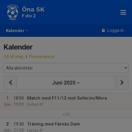
Öna SK
F div 2
Logga in
Kalender
Kalender
Gå till idag
|
Prenumerera
Juni 2025
1
18:00
Match med F11/12 mot Sollerön/Mora
19:00
Sön
Sollerö IP
v.23
2
19:30
Träning med Färnäs Dam
21:00
Mån
Färnäs IP