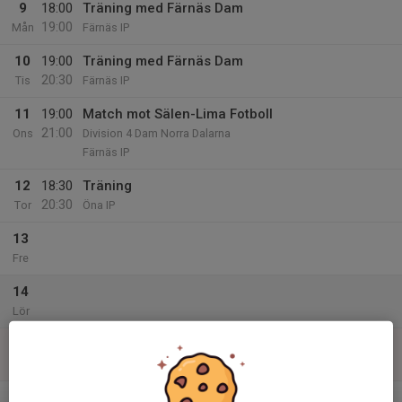
9
18:00
Träning med Färnäs Dam
19:00
Mån
Färnäs IP
10
19:00
Träning med Färnäs Dam
20:30
Tis
Färnäs IP
11
19:00
Match mot Sälen-Lima Fotboll
21:00
Ons
Division 4 Dam Norra Dalarna
Färnäs IP
12
18:30
Träning
20:30
Tor
Öna IP
13
Fre
14
Lör
15
Sön
v.25