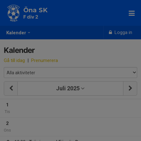
Öna SK
F div 2
Logga in
Kalender
Kalender
Gå till idag
|
Prenumerera
Juli 2025
1
Tis
2
Ons