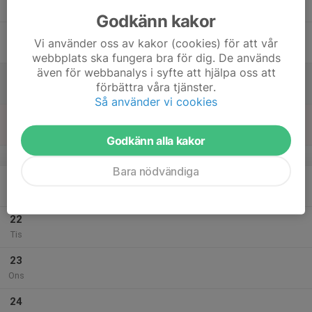
20:00
Tor
Öna IP
Godkänn kakor
18
Vi använder oss av kakor (cookies) för att vår
Fre
webbplats ska fungera bra för dig. De används
även för webbanalys i syfte att hjälpa oss att
19
förbättra våra tjänster.
Lör
Så använder vi cookies
20
Sön
Godkänn alla kakor
v.30
Bara nödvändiga
21
Mån
22
Tis
23
Ons
24