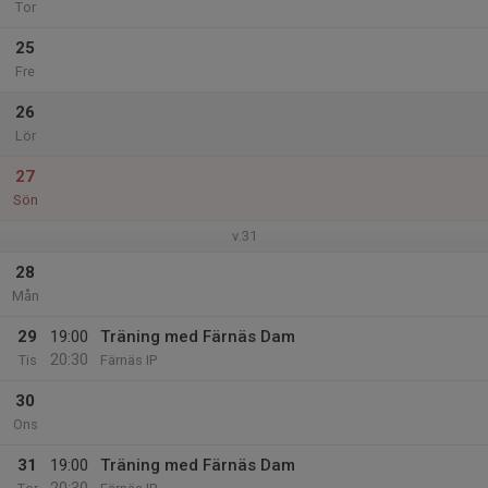
Tor
25
Fre
26
Lör
27
Sön
v.31
28
Mån
29
19:00
Träning med Färnäs Dam
20:30
Tis
Färnäs IP
30
Ons
31
19:00
Träning med Färnäs Dam