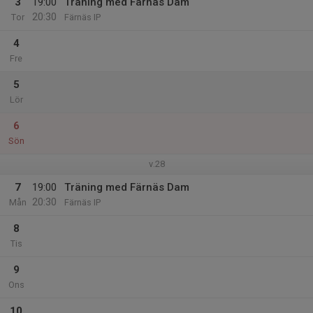
3
19:00
Träning med Färnäs Dam
20:30
Tor
Färnäs IP
4
Fre
5
Lör
6
Sön
v.28
7
19:00
Träning med Färnäs Dam
20:30
Mån
Färnäs IP
8
Tis
9
Ons
10