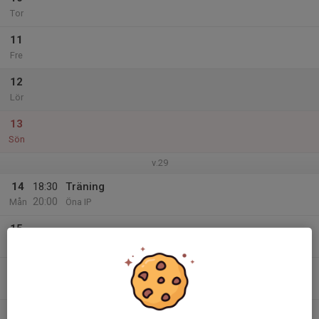
Tor
11
Fre
12
Lör
13
Sön
v.29
14
18:30
Träning
20:00
Mån
Öna IP
15
Tis
16
Ons
17
18:30
Träning