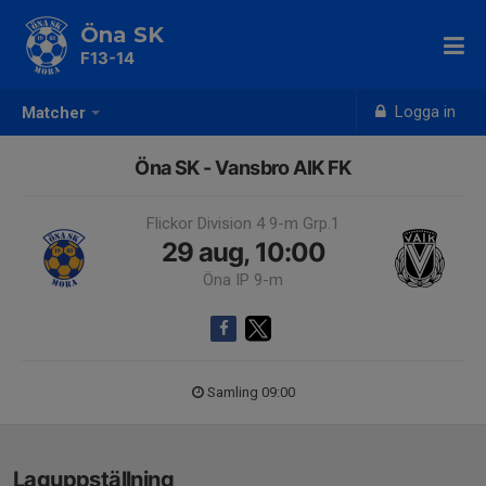
Öna SK
F13-14
Logga in
Matcher
Öna SK - Vansbro AIK FK
Flickor Division 4 9-m Grp.1
29 aug, 10:00
Öna IP 9-m
Samling 09:00
Laguppställning