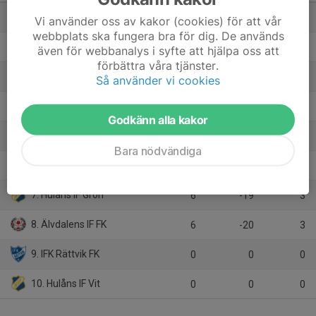
1. Leksands IF Fotboll
7
26
16
Vi använder oss av kakor (cookies) för att vår
webbplats ska fungera bra för dig. De används
2. Sälen-Lima Fotboll
7
27
15
även för webbanalys i syfte att hjälpa oss att
förbättra våra tjänster.
3. Idre SK/Särna SK
6
15
13
Så använder vi cookies
4. Orsa IF FK
8
5
12
Godkänn alla kakor
5. Öna SK
7
-17
10
Bara nödvändiga
6. Vansbro AIK FK
7
-17
6
7. Hulåns IF Grön
6
-19
3
8. Älvdalens IF FK
6
-20
3
9. IFK Rättvik FK
0
0
0
10. Hulåns IF Vit
0
0
0