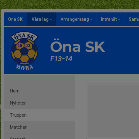
Öna SK
Våra lag
Arrangemang
Intranät
Sama
Öna SK
F13-14
Hem
Nyheter
Truppen
Matcher