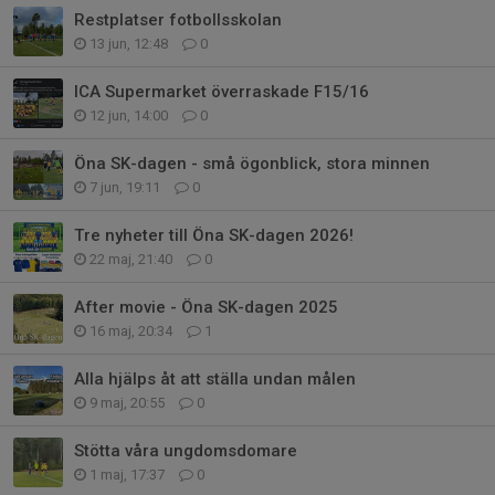
Restplatser fotbollsskolan
13 jun, 12:48
0
ICA Supermarket överraskade F15/16
12 jun, 14:00
0
Öna SK-dagen - små ögonblick, stora minnen
7 jun, 19:11
0
Tre nyheter till Öna SK-dagen 2026!
22 maj, 21:40
0
After movie - Öna SK-dagen 2025
16 maj, 20:34
1
Alla hjälps åt att ställa undan målen
9 maj, 20:55
0
Stötta våra ungdomsdomare
1 maj, 17:37
0