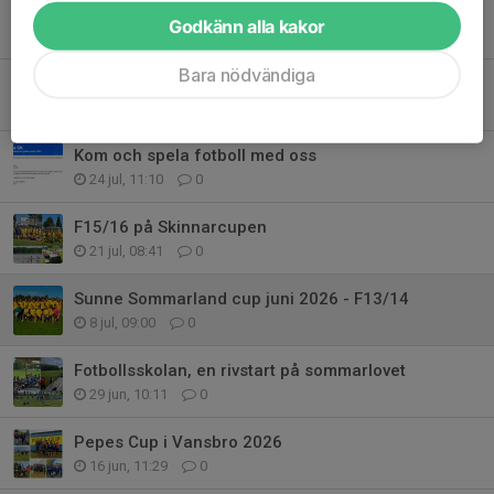
Godkänn alla kakor
Tidigare nyheter
Bara nödvändiga
Sommarveckan 2026
5 aug, 21:15
0
Kom och spela fotboll med oss
24 jul, 11:10
0
F15/16 på Skinnarcupen
21 jul, 08:41
0
Sunne Sommarland cup juni 2026 - F13/14
8 jul, 09:00
0
Fotbollsskolan, en rivstart på sommarlovet
29 jun, 10:11
0
Pepes Cup i Vansbro 2026
16 jun, 11:29
0