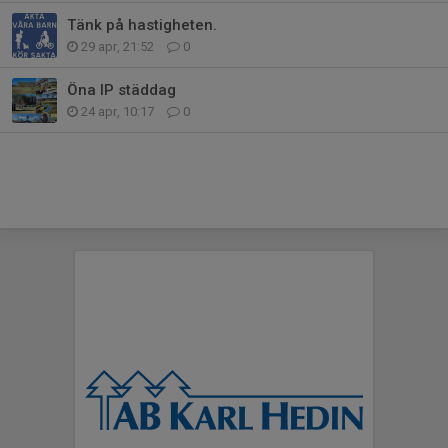
Tänk på hastigheten.
29 apr, 21:52
0
Öna IP städdag
24 apr, 10:17
0