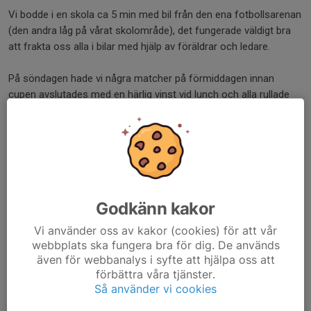
Vi bodde i en skola ca 5 min med bil från den ena fotbollsarenan
(den andra låg på vårat skolområde), det fungerade väldigt bra
att frakta oss alla i bilar med hjälp av föräldrar och ledare.
På söndagen hade vi några matcher på förmiddagen innan
cupen avslutades med en härlig vinst vid lunch och alla rullade
hem till Mora igen – trötta men glada & solbrända!
Tack för en härlig helg Sunne Sommarland cup & Öna SK
F13/14!
Dela nyhet
Godkänn kakor
Vi använder oss av kakor (cookies) för att vår
webbplats ska fungera bra för dig. De används
Kommentarer
även för webbanalys i syfte att hjälpa oss att
förbättra våra tjänster.
Så använder vi cookies