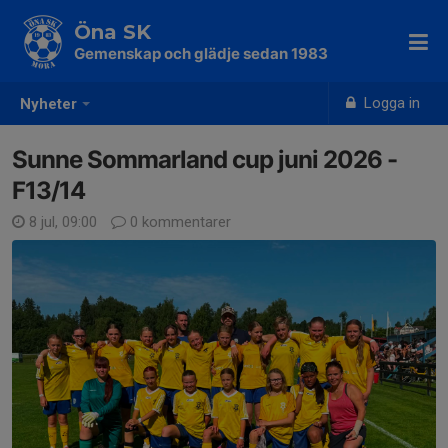
Öna SK
Gemenskap och glädje sedan 1983
Logga in
Nyheter
Sunne Sommarland cup juni 2026 -
F13/14
8 jul, 09:00
0 kommentarer