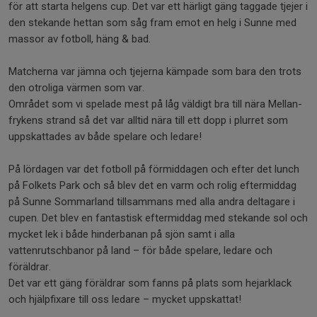
för att starta helgens cup. Det var ett härligt gäng taggade tjejer i
den stekande hettan som såg fram emot en helg i Sunne med
massor av fotboll, häng & bad.
Matcherna var jämna och tjejerna kämpade som bara den trots
den otroliga värmen som var.
Området som vi spelade mest på låg väldigt bra till nära Mellan-
frykens strand så det var alltid nära till ett dopp i plurret som
uppskattades av både spelare och ledare!
På lördagen var det fotboll på förmiddagen och efter det lunch
på Folkets Park och så blev det en varm och rolig eftermiddag
på Sunne Sommarland tillsammans med alla andra deltagare i
cupen. Det blev en fantastisk eftermiddag med stekande sol och
mycket lek i både hinderbanan på sjön samt i alla
vattenrutschbanor på land – för både spelare, ledare och
föräldrar.
Det var ett gäng föräldrar som fanns på plats som hejarklack
och hjälpfixare till oss ledare – mycket uppskattat!