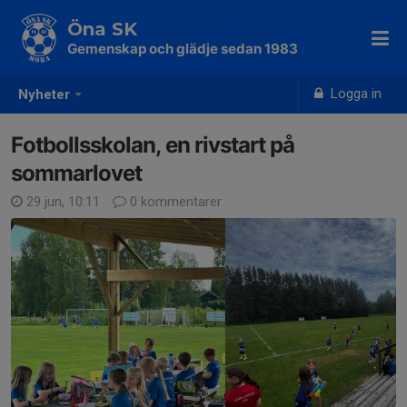
Öna SK
Gemenskap och glädje sedan 1983
Logga in
Nyheter
Fotbollsskolan, en rivstart på
sommarlovet
29 jun, 10:11
0 kommentarer