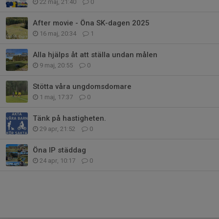
22 maj, 21:40
0
After movie - Öna SK-dagen 2025
16 maj, 20:34
1
Alla hjälps åt att ställa undan målen
9 maj, 20:55
0
Stötta våra ungdomsdomare
1 maj, 17:37
0
Tänk på hastigheten.
29 apr, 21:52
0
Öna IP städdag
24 apr, 10:17
0