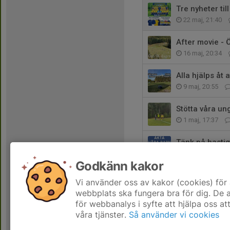
Tre nyheter ti
22 maj, 21:40
After movie -
16 maj, 20:34
Alla hjälps åt 
9 maj, 20:55
Stötta våra 
1 maj, 17:37
Tänk på hastig
29 apr, 21:52
Godkänn kakor
Öna IP städda
Vi använder oss av kakor (cookies) för 
24 apr, 10:17
webbplats ska fungera bra för dig. De
för webbanalys i syfte att hjälpa oss at
våra tjänster.
Så använder vi cookies