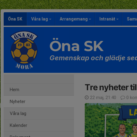
Öna SK
Våra lag
Arrangemang
Intranät
Sama
Öna SK
Gemenskap och glädje se
Tre nyheter t
Hem
22 maj, 21:40
0 ko
Nyheter
Våra lag
Kalender