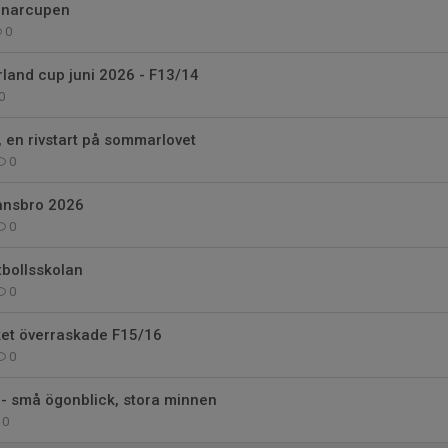
nnarcupen
0
and cup juni 2026 - F13/14
0
, en rivstart på sommarlovet
0
ansbro 2026
0
tbollsskolan
0
et överraskade F15/16
0
- små ögonblick, stora minnen
0