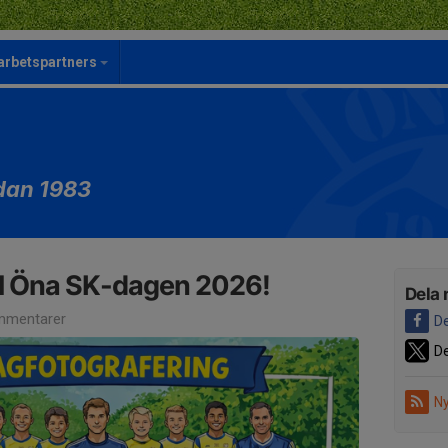
rbetspartners
dan 1983
ill Öna SK-dagen 2026!
Dela 
mmentarer
De
De
Ny