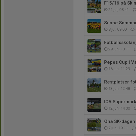
F15/16 på Ski
21 jul, 08:41
Sunne Sommarl
8 jul, 09:00
Fotbollsskolan
29 jun, 10:11
Pepes Cup i V
16 jun, 11:29
Restplatser fo
13 jun, 12:48
ICA Supermark
12 jun, 14:00
Öna SK-dagen 
7 jun, 19:11