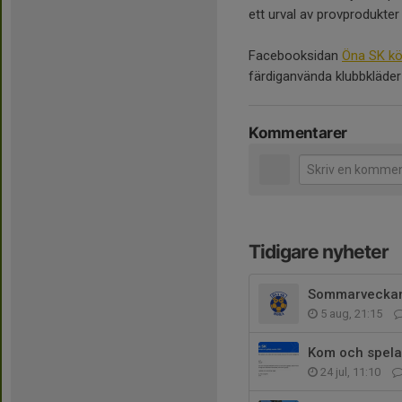
ett urval av provprodukter 
Facebooksidan
Öna SK kö
färdiganvända klubbkläder
Kommentarer
Tidigare nyheter
Sommarvecka
5 aug, 21:15
Kom och spela
24 jul, 11:10