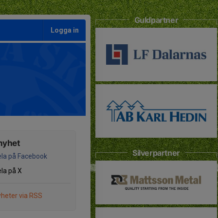
Guldpartner
Logga in
nyhet
Silverpartner
la på Facebook
la på X
heter via RSS