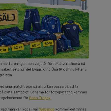
n här föreningen och varje år försöker vi realisera så
säkert sett hur det byggs kring Öna IP och nu lyfter vi
re nivå.
med sina matchtröjor så att vi kan passa på att ta
 på plats samtidigt! Schema för fotografering kommer
d spelschemat för
Bobo Trophy
.
å vad man kan köpa i vår
Webshop
kommer det finnas