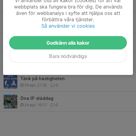
Vi använder oss av kakor (cookies) för att vår
webbplats ska fungera bra för dig. De används
22 maj, 21:40
0
även för webbanalys i syfte att hjälpa oss att
förbättra våra tjänster.
After movie - Öna SK-dagen 2025
Så använder vi cookies
16 maj, 20:34
1
Alla hjälps åt att ställa undan målen
Godkänn alla kakor
9 maj, 20:55
0
Bara nödvändiga
Stötta våra ungdomsdomare
1 maj, 17:37
0
Tänk på hastigheten.
29 apr, 21:52
0
Öna IP städdag
24 apr, 10:17
0