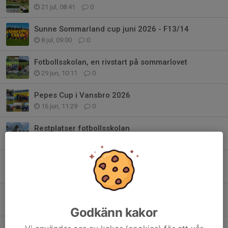
21 jul, 08:41
0
Sunne Sommarland cup juni 2026 - F13/14
8 jul, 09:00
0
Fotbollsskolan, en rivstart på sommarlovet
29 jun, 10:11
0
Pepes Cup i Vansbro 2026
16 jun, 11:29
0
Restplatser fotbollsskolan
13 jun, 12:48
0
ICA Supermarket överraskade F15/16
12 jun, 14:00
0
Öna SK-dagen - små ögonblick, stora minnen
7 jun, 19:11
0
Godkänn kakor
Tre nyheter till Öna SK-dagen 2026!