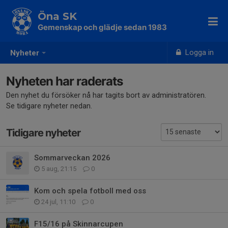
Öna SK
Gemenskap och glädje sedan 1983
Logga in
Nyheter
Nyheten har raderats
Den nyhet du försöker nå har tagits bort av administratören.
Se tidigare nyheter nedan.
Tidigare nyheter
Sommarveckan 2026
5 aug, 21:15
0
Kom och spela fotboll med oss
24 jul, 11:10
0
F15/16 på Skinnarcupen