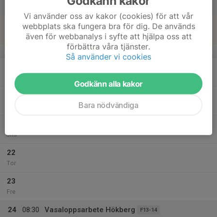
Godkänn kakor
Lör
Vi använder oss av kakor (cookies) för att vår
18
webbplats ska fungera bra för dig. De används
Sön
även för webbanalys i syfte att hjälpa oss att
förbättra våra tjänster.
v.8
Så använder vi cookies
19
Mån
Godkänn alla kakor
20
Bara nödvändiga
Tis
21
Ons
22
Tor
23
Fre
24
08:30
Vasaloppsarbete Hökberg
F13-14