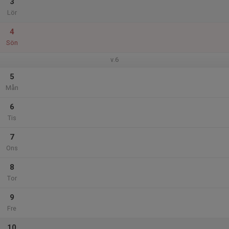
3
Lör
4
Sön
v.6
5
Mån
6
Tis
7
Ons
8
Tor
9
Fre
10