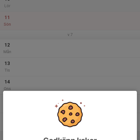
Lör
11
Sön
v.7
12
Mån
13
Tis
14
Ons
15
Tor
16
Fre
17