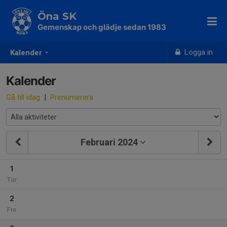
Öna SK
Gemenskap och glädje sedan 1983
Logga in
Kalender
Kalender
Gå till idag
|
Prenumerera
Februari 2024
1
Tor
2
Fre