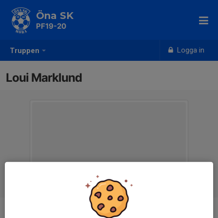
Öna SK
PF19-20
Logga in
Truppen
Loui Marklund
Position
-