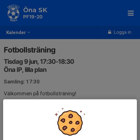
Öna SK
PF19-20
Logga in
Kalender
Fotbollsträning
Tisdag 9 jun, 17:30-18:30
Öna IP, lilla plan
Samling: 17:30
Välkommen på fotbollsträning!