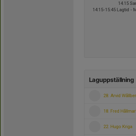
14.15 Sa
14:15-15:45 Lagtid - Mo
Laguppställning
28. Arvid Wållbe
18. Fred Hållmar
22. Hugo Kriga