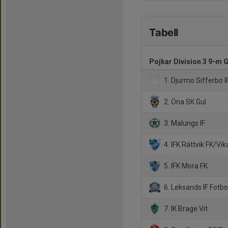
Tabell
Pojkar Division 3 9-m 
1. Djurmo Sifferbo I
2. Öna SK Gul
3. Malungs IF
4. IFK Rättvik FK/Vik
5. IFK Mora FK
6. Leksands IF Fotbo
7. IK Brage Vit