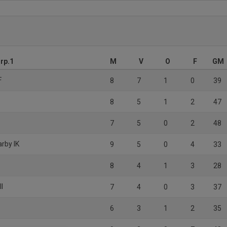
Grp.1
M
V
O
F
GM
F
8
7
1
0
39
8
5
1
2
47
7
5
0
2
48
arby IK
9
5
0
4
33
8
4
1
3
28
ll
7
4
0
3
37
6
3
1
2
35