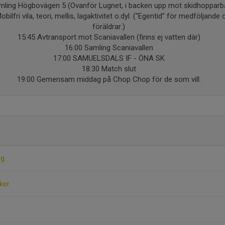
mling Högbovägen 5 (Ovanför Lugnet, i backen upp mot skidhopparb
bilfri vila, teori, mellis, lagaktivitet o.dyl. ("Egentid" för medföljand
föräldrar.)
15:45 Avtransport mot Scaniavallen (finns ej vatten där)
16:00 Samling Scaniavallen
17:00 SAMUELSDALS IF - ÖNA SK
18:30 Match slut
19:00 Gemensam middag på Chop Chop för de som vill.
rg
ker