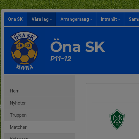
Öna SK
Våra lag
Arrangemang
Intranät
Sama
Öna SK
P11-12
Hem
Nyheter
Truppen
Matcher