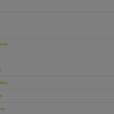
zusa
d
Lithén
n
son