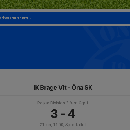
rbetspartners
IK Brage Vit - Öna SK
Pojkar Division 3 9-m Grp.1
3 - 4
21 jun, 11:00, Sportfältet