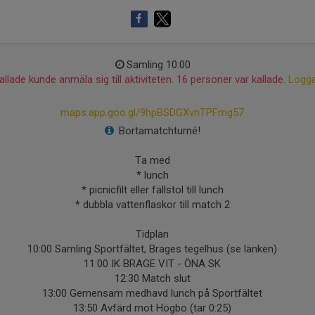
Samling 10:00
llade kunde anmäla sig till aktiviteten. 16 personer var kallade.
Logga
maps.app.goo.gl/9hpBSDGXvnTPFmg57
Bortamatchturné!
Ta med
* lunch
* picnicfilt eller fällstol till lunch
* dubbla vattenflaskor till match 2
Tidplan
10:00 Samling Sportfältet, Brages tegelhus (se länken)
11:00 IK BRAGE VIT - ÖNA SK
12:30 Match slut
13:00 Gemensam medhavd lunch på Sportfältet
13:50 Avfärd mot Högbo (tar 0:25)