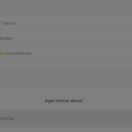
d
Tränare
gledare
ren
Huvudtränare
Inget referat skrivet