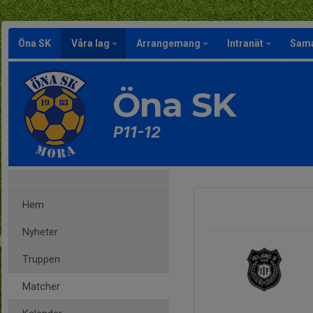
Öna SK
Våra lag
Arrangemang
Intranät
Sama
Öna SK
P11-12
Hem
Nyheter
Truppen
Matcher