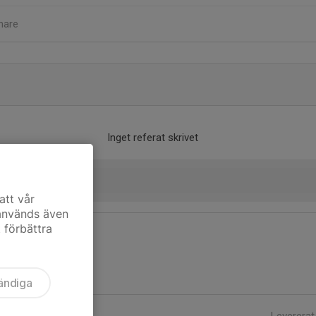
nare
Inget referat skrivet
att vår
 används även
t förbättra
ändiga