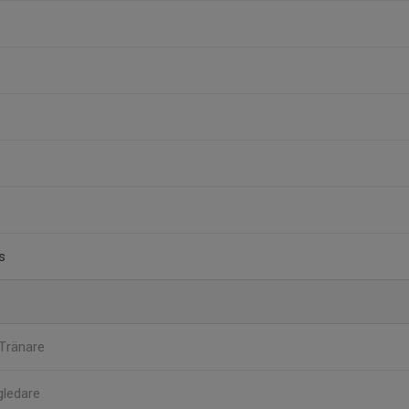
s
Tränare
gledare