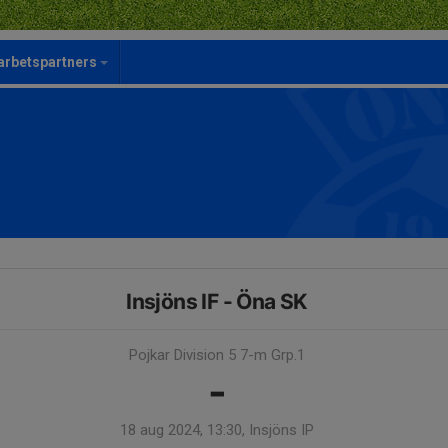
rbetspartners
Insjöns IF - Öna SK
Pojkar Division 5 7-m Grp.1
-
18 aug 2024, 13:30, Insjöns IP