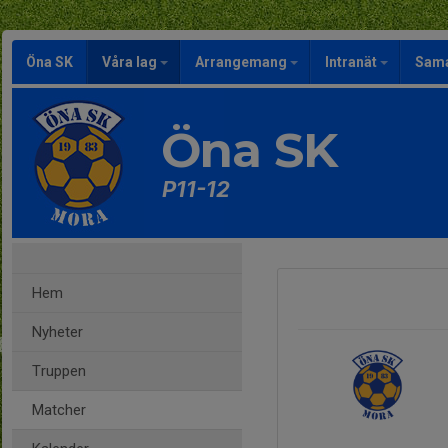
Öna SK
Våra lag
Arrangemang
Intranät
Sama
Öna SK
P11-12
Hem
Nyheter
Truppen
Matcher