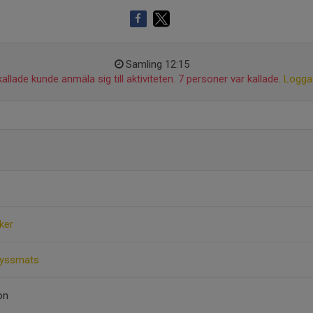
Samling 12:15
allade kunde anmäla sig till aktiviteten. 7 personer var kallade.
Logga 
ker
 Ryssmats
on