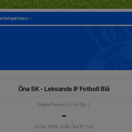
rbetspartners
Öna SK - Leksands IF Fotboll Blå
Pojkar Division 5 7-m Grp.1
-
23 jun 2024, 13:00, Öna IP 7-m