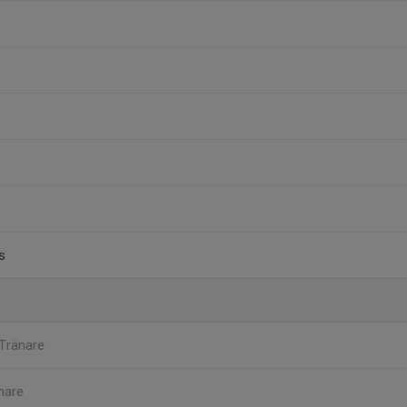
s
Tränare
nare