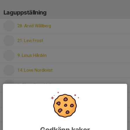
Laguppställning
28. Arvid Wållberg
21. Levi Frost
9. Linus Hårdén
14. Love Nordkvist
1. Oliver Signal Lithén
4. Olle Zettergren
31. Pelle Hård
Godkänn kakor
11. Texas Jonsson