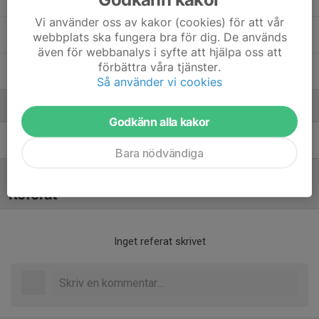
Vi använder oss av kakor (cookies) för att vår
2. Theo Wigg
webbplats ska fungera bra för dig. De används
även för webbanalys i syfte att hjälpa oss att
förbättra våra tjänster.
20. Vidar Hedestad
Så använder vi cookies
Ledare
Godkänn alla kakor
Markus Zettergren
Huvudtränare
Bara nödvändiga
Referat
Inget referat skrivet