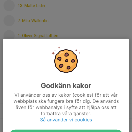
13. Malte Lidin
7. Milo Wallentin
1. Oliver Signal Lithén
4. Olle Zettergren
17. Oskar Frost
31. Pelle Hård
Godkänn kakor
Vi använder oss av kakor (cookies) för att vår
25. Sune Lassis
webbplats ska fungera bra för dig. De används
även för webbanalys i syfte att hjälpa oss att
11. Texas Jonsson
förbättra våra tjänster.
Så använder vi cookies
2. Theo Wigg