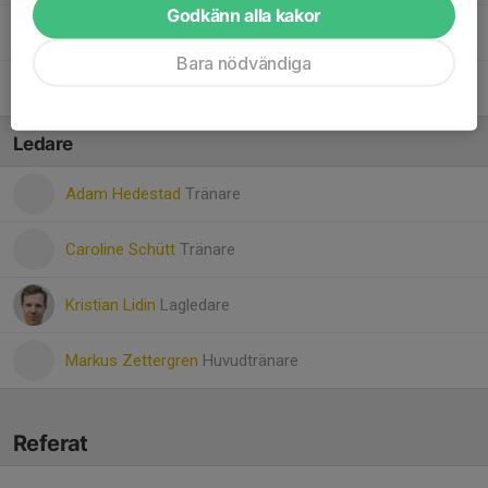
Godkänn alla kakor
20. Vidar Hedestad
Bara nödvändiga
11. Viktor Olmats
Ledare
Adam Hedestad
Tränare
Caroline Schütt
Tränare
Kristian Lidin
Lagledare
Markus Zettergren
Huvudtränare
Referat