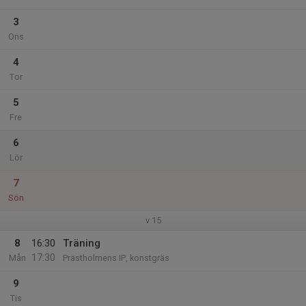
3
Ons
4
Tor
5
Fre
6
Lör
7
Sön
v.15
8
16:30
Träning
17:30
Mån
Prästholmens IP, konstgräs
9
Tis