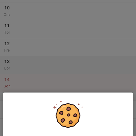
10
Ons
11
Tor
12
Fre
13
Lör
14
Sön
v.16
15
16:30
Träning
17:30
Mån
Prästholmens IP, konstgräs
16
Tis