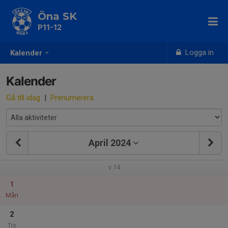
Öna SK
P11-12
Logga in
Kalender
Kalender
Gå till idag
|
Prenumerera
April 2024
v.14
1
Mån
2
Tis