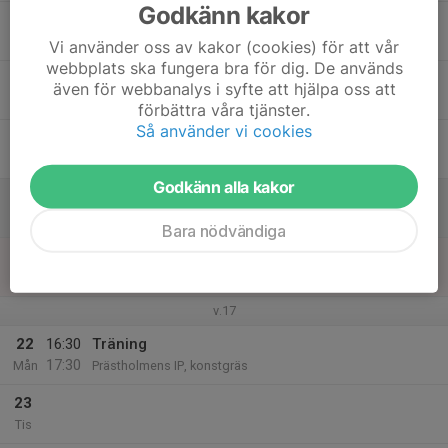
Godkänn kakor
17
Ons
Vi använder oss av kakor (cookies) för att vår
webbplats ska fungera bra för dig. De används
18
även för webbanalys i syfte att hjälpa oss att
Tor
förbättra våra tjänster.
Så använder vi cookies
19
Fre
Godkänn alla kakor
20
09:00
ICA-bollen
15:00
Lör
Skinnarvallen
Bara nödvändiga
21
Sön
v.17
22
16:30
Träning
17:30
Mån
Prästholmens IP, konstgräs
23
Tis