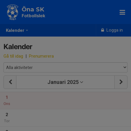
Öna SK
Fotbollslek
Logga in
Kalender
Kalender
Gå till idag
|
Prenumerera
Januari 2025
1
Ons
2
Tor