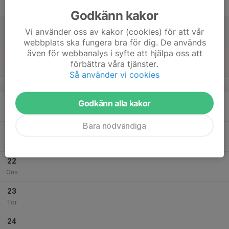
Fre
Godkänn kakor
18
Vi använder oss av kakor (cookies) för att vår
Lör
webbplats ska fungera bra för dig. De används
även för webbanalys i syfte att hjälpa oss att
19
förbättra våra tjänster.
Sön
Så använder vi cookies
v.4
20
Godkänn alla kakor
Mån
Bara nödvändiga
21
Tis
22
Ons
23
Tor
24