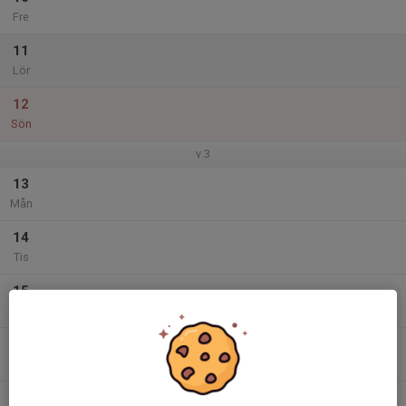
Fre
11
Lör
12
Sön
v.3
13
Mån
14
Tis
15
Ons
16
Tor
17