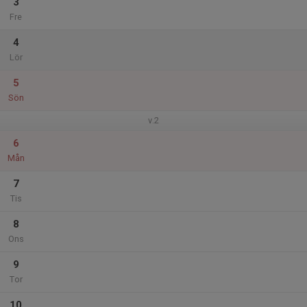
3
Fre
4
Lör
5
Sön
v.2
6
Mån
7
Tis
8
Ons
9
Tor
10