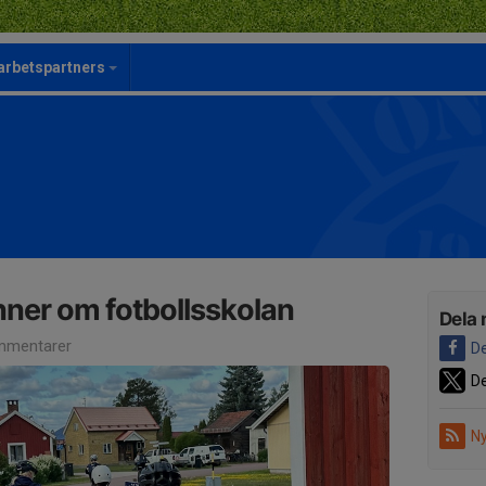
rbetspartners
nner om fotbollsskolan
Dela 
mmentarer
De
De
Ny