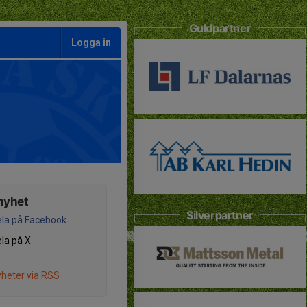
Guldpartner
Logga in
nyhet
Silverpartner
la på Facebook
la på X
heter via RSS