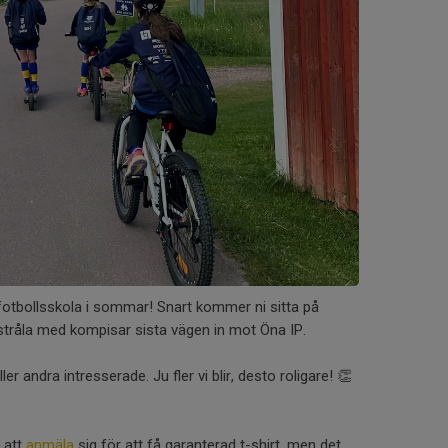
 fotbollsskola i sommar! Snart kommer ni sitta på
råla med kompisar sista vägen in mot Öna IP.
er andra intresserade. Ju fler vi blir, desto roligare! 👏
 att
anmäla
sig för att få garanterad t-shirt, men det