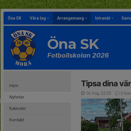
Öna SK
Våra lag
Arrangemang
Intranät
Sama
Öna SK
Fotbollskolan 2026
Tipsa dina vä
Hem
16 maj, 22:03
0 ko
Nyheter
Kalender
Kontakt