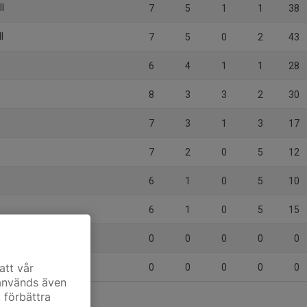
ll
7
5
1
1
38
l
7
5
0
2
43
6
4
1
1
28
8
3
3
2
30
7
3
1
3
17
7
2
0
5
12
6
1
0
5
10
6
1
0
5
15
0
0
0
0
0
att vår
0
0
0
0
0
 används även
t förbättra