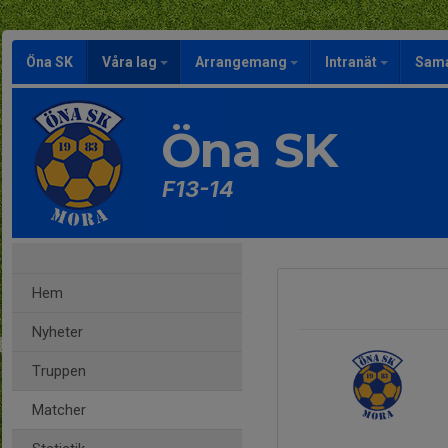
Öna SK
Våra lag
Arrangemang
Intranät
Sama
Öna SK
F13-14
Hem
Nyheter
Truppen
Matcher