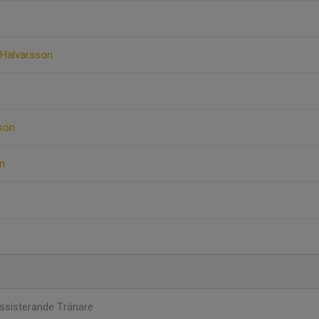
r Halvarsson
s
sson
on
ssisterande Tränare