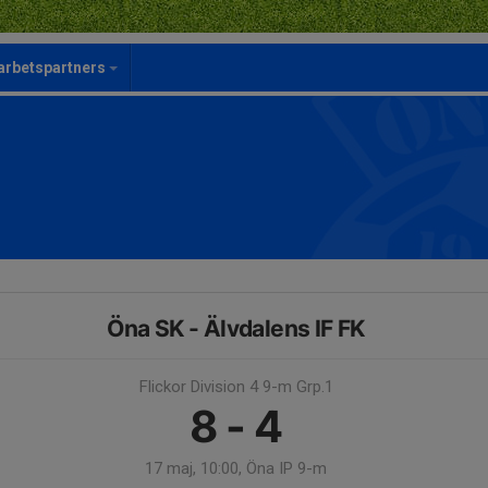
rbetspartners
Öna SK - Älvdalens IF FK
Flickor Division 4 9-m Grp.1
8 - 4
17 maj, 10:00, Öna IP 9-m