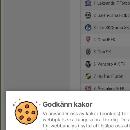
1. Leksands IF Fotbo
2. Sälen-Lima Fotbol
3. Idre SK/Särna SK
4. Orsa IF FK
5. Öna SK
6. Vansbro AIK FK
7. Hulåns IF Grön
8. Älvdalens IF FK
9. IFK Rättvik FK
Godkänn kakor
10. Hulåns IF Vit
Vi använder oss av kakor (cookies) för 
webbplats ska fungera bra för dig. De
för webbanalys i syfte att hjälpa oss at