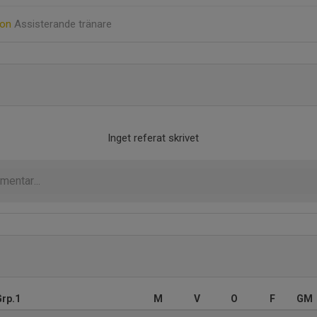
son
Assisterande tränare
Inget referat skrivet
Grp.1
M
V
O
F
GM