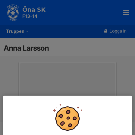
Öna SK
F13-14
Logga in
Truppen
Anna Larsson
Titel
Assisterande Tränare