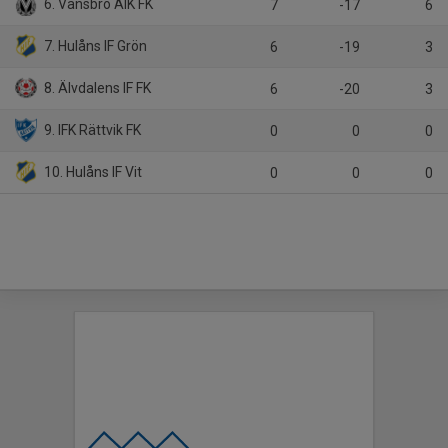
6. Vansbro AIK FK
7
-17
6
7. Hulåns IF Grön
6
-19
3
8. Älvdalens IF FK
6
-20
3
9. IFK Rättvik FK
0
0
0
10. Hulåns IF Vit
0
0
0