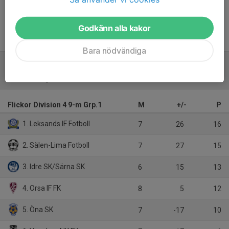
Godkänn alla kakor
Bara nödvändiga
Tabell
Flickor Division 4 9-m Grp.1
M
+/-
P
1. Leksands IF Fotboll
7
26
16
2. Sälen-Lima Fotboll
7
27
15
3. Idre SK/Särna SK
6
15
13
4. Orsa IF FK
8
5
12
5. Öna SK
7
-17
10