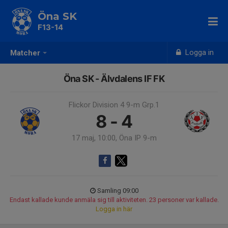
Öna SK
F13-14
Logga in
Matcher
Öna SK - Älvdalens IF FK
Flickor Division 4 9-m Grp.1
8 - 4
17 maj, 10:00, Öna IP 9-m
Samling 09:00
Endast kallade kunde anmäla sig till aktiviteten. 23 personer var kallade.
Logga in här