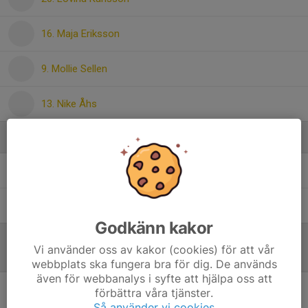
16. Maja Eriksson
9. Mollie Sellen
13. Nike Åhs
Ledare
Anna Larsson
Assisterande Tränare
Johan Thorildsson
Assisterande tränare
Godkänn kakor
Vi använder oss av kakor (cookies) för att vår
Referat
webbplats ska fungera bra för dig. De används
även för webbanalys i syfte att hjälpa oss att
förbättra våra tjänster.
Inget referat skrivet
Så använder vi cookies