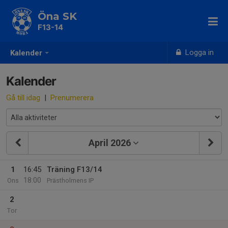
Öna SK
F13-14
Logga in
Kalender
Kalender
Gå till idag
|
Prenumerera
April 2026
1
16:45
Träning F13/14
18:00
Ons
Prästholmens IP
2
Tor