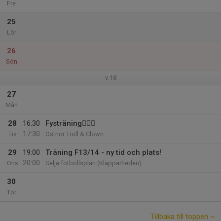
Fre
25
Lör
26
Sön
v.18
27
Mån
28
16:30
Fysträning🏋🏻‍♀️
17:30
Tis
Östnor Troll & Clown
29
19:00
Träning F13/14 - ny tid och plats!
20:00
Ons
Selja fotbollsplan (Klapparheden)
30
Tor
Tillbaka till toppen