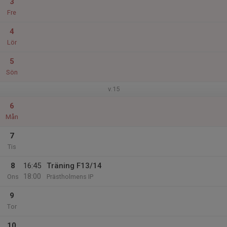
3
Fre
4
Lör
5
Sön
v.15
6
Mån
7
Tis
8
16:45
Träning F13/14
18:00
Ons
Prästholmens IP
9
Tor
10