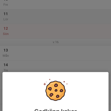
Fre
11
Lör
12
Sön
v.16
13
Mån
14
Tis
15
16:45
Träning F13/14
18:00
Ons
Prästholmens IP
16
Tor
17