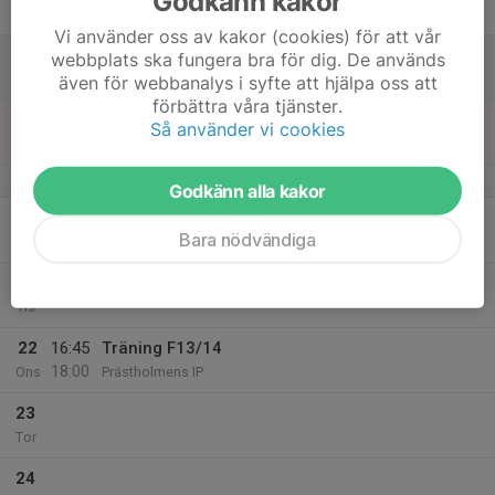
Godkänn kakor
Fre
Vi använder oss av kakor (cookies) för att vår
18
webbplats ska fungera bra för dig. De används
Lör
även för webbanalys i syfte att hjälpa oss att
förbättra våra tjänster.
19
Så använder vi cookies
Sön
v.17
Godkänn alla kakor
20
Bara nödvändiga
Mån
21
Tis
22
16:45
Träning F13/14
18:00
Ons
Prästholmens IP
23
Tor
24