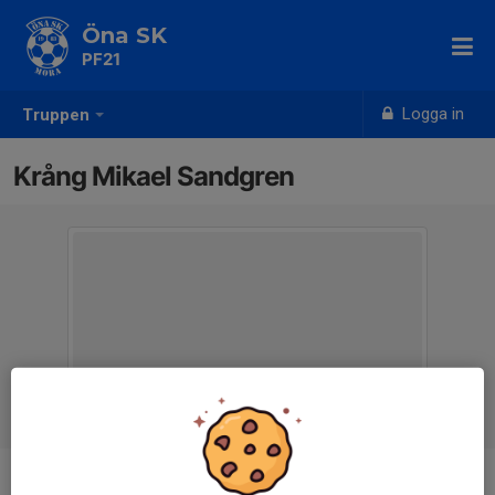
Öna SK
PF21
Logga in
Truppen
Krång Mikael Sandgren
Titel
Lagledare