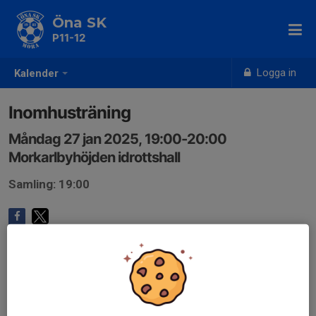
Öna SK
P11-12
Logga in
Kalender
Inomhusträning
Måndag 27 jan 2025, 19:00-20:00
Morkarlbyhöjden idrottshall
Samling: 19:00