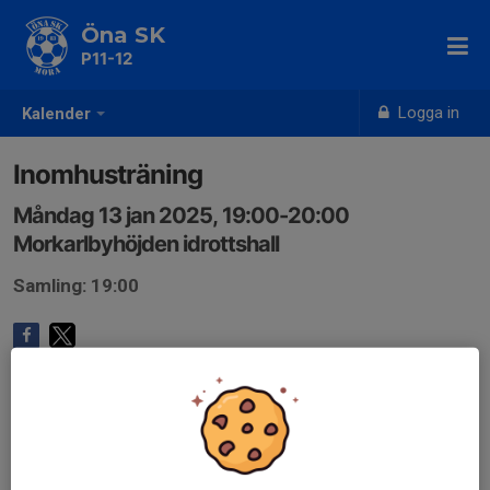
Öna SK
P11-12
Logga in
Kalender
Inomhusträning
Måndag 13 jan 2025, 19:00-20:00
Morkarlbyhöjden idrottshall
Samling: 19:00