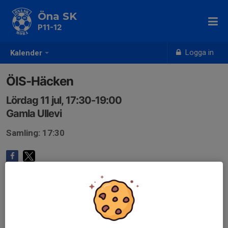
Öna SK
P11-12
Logga in
Kalender
ÖIS-Häcken
Lördag 11 jul, 17:30-19:00
Gamla Ullevi
Samling: 17:30