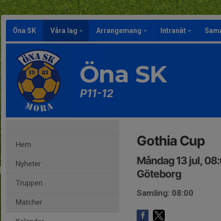
Öna SK
Våra lag
Arrangemang
Intranät
Sama
Öna SK
P11-12
Gothia Cup
Hem
Måndag 13 jul, 08
Nyheter
Göteborg
Truppen
Samling: 08:00
Matcher