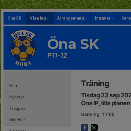
Öna SK
Våra lag
Arrangemang
Intranät
Sama
Öna SK
P11-12
Träning
Hem
Tisdag 23 sep 202
Nyheter
Öna IP, lilla planen
Truppen
Samling: 17:00
Matcher