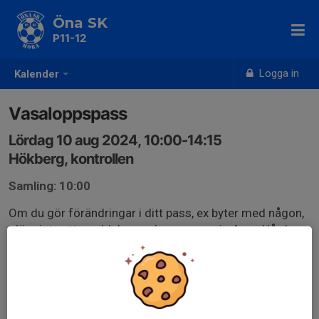
Öna SK
P11-12
Logga in
Kalender
Vasaloppspass
Lördag 10 aug 2024, 10:00-14:15
Hökberg, kontrollen
Samling: 10:00
Om du gör förändringar i ditt pass, ex byter med någon,
glöm inte att meddela vasaloppsansvarig Anna Hård.