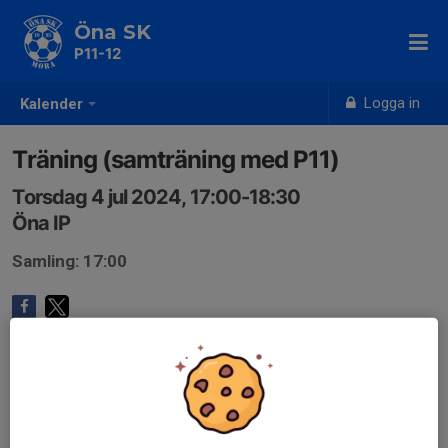
Öna SK
P11-12
Logga in
Kalender
Träning (samträning med P11)
Torsdag 4 jul 2024, 17:00-18:30
Öna IP
Samling: 17:00