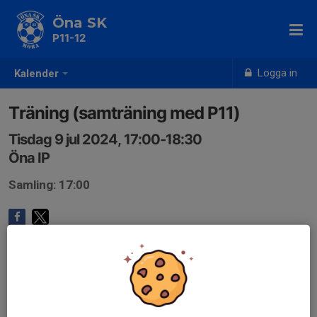
Öna SK
P11-12
Logga in
Kalender
Träning (samträning med P11)
Tisdag 9 jul 2024, 17:00-18:30
Öna IP
Samling: 17:00