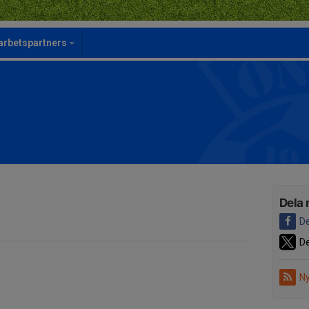
rbetspartners
Dela 
De
De
Ny