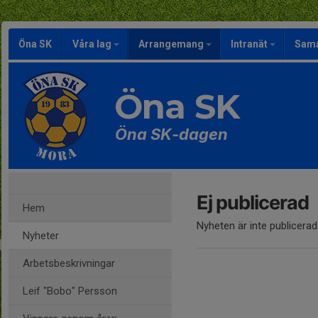
Öna SK
Våra lag
Arrangemang
Intranät
Sama
Öna SK
Öna SK-dagen
Ej publicerad
Hem
Nyheten är inte publicerad
Nyheter
Arbetsbeskrivningar
Leif "Bobo" Persson