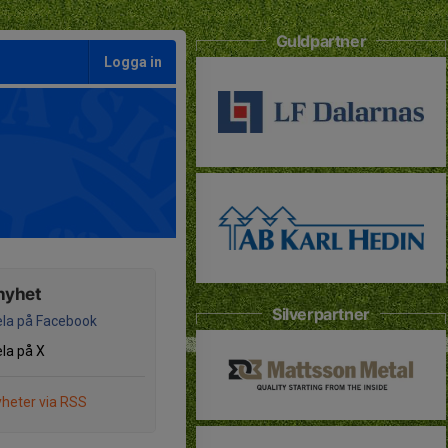
Guldpartner
Logga in
nyhet
Silverpartner
la på Facebook
la på X
heter via RSS