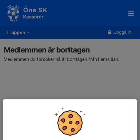
Öna SK
Kassörer
Logga in
Truppen
Medlemmen är borttagen
Medlemmen du försöker nå är borttagen från hemsidan.