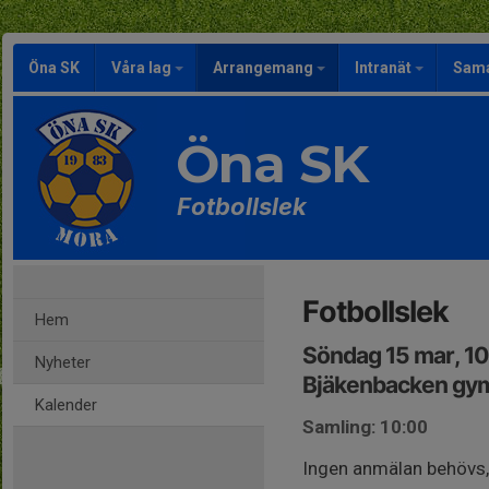
Öna SK
Våra lag
Arrangemang
Intranät
Sama
Öna SK
Fotbollslek
Fotbollslek
Hem
Söndag 15 mar, 1
Nyheter
Bjäkenbacken gym
Kalender
Samling: 10:00
Ingen anmälan behövs,