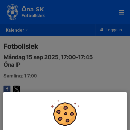
Öna SK
Fotbollslek
Logga in
Kalender
Fotbollslek
Måndag 15 sep 2025, 17:00-17:45
Öna IP
Samling: 17:00