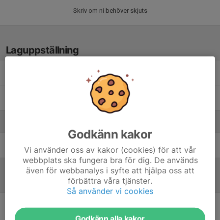
Skriv om ni behöver skjuts
Laguppställning
Hilda Busk
Ines Grillfors
Ledare
Godkänn kakor
Daniel Grillfors
Tränare
Vi använder oss av kakor (cookies) för att vår
webbplats ska fungera bra för dig. De används
även för webbanalys i syfte att hjälpa oss att
förbättra våra tjänster.
Referat
Så använder vi cookies
Inget referat skrivet
Godkänn alla kakor