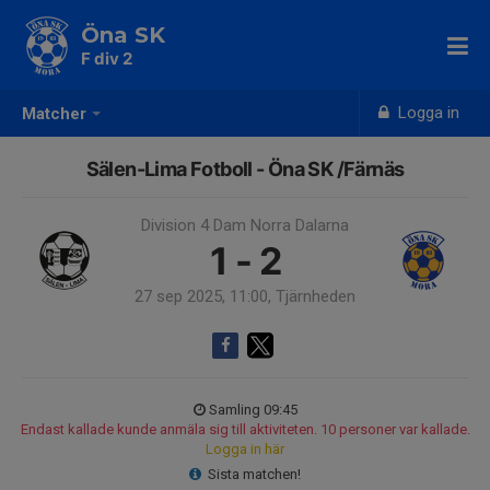
Öna SK
F div 2
Logga in
Matcher
Sälen-Lima Fotboll - Öna SK /Färnäs
Division 4 Dam Norra Dalarna
1 - 2
27 sep 2025, 11:00, Tjärnheden
Samling 09:45
Endast kallade kunde anmäla sig till aktiviteten. 10 personer var kallade.
Logga in här
Sista matchen!