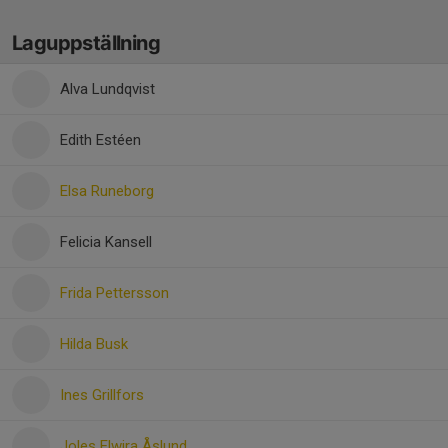
Laguppställning
Alva Lundqvist
Edith Estéen
Elsa Runeborg
Felicia Kansell
Frida Pettersson
Hilda Busk
Ines Grillfors
Joles Elwira Åslund