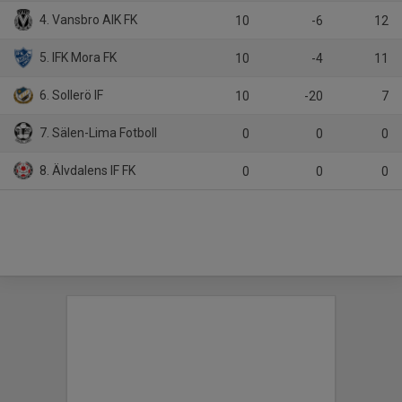
4. Vansbro AIK FK
10
-6
12
5. IFK Mora FK
10
-4
11
6. Sollerö IF
10
-20
7
7. Sälen-Lima Fotboll
0
0
0
8. Älvdalens IF FK
0
0
0