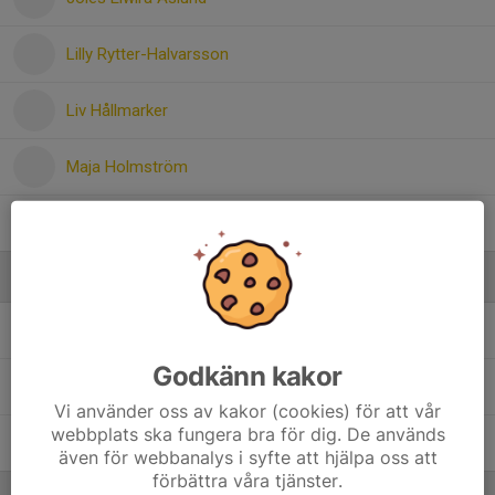
Lilly Rytter-Halvarsson
Liv Hållmarker
Maja Holmström
Tilda Wigg
Ledare
Daniel Grillfors
Tränare
Godkänn kakor
Emma Runeborg
Tränare
Vi använder oss av kakor (cookies) för att vår
webbplats ska fungera bra för dig. De används
Erika Forss
Fystränare
även för webbanalys i syfte att hjälpa oss att
förbättra våra tjänster.