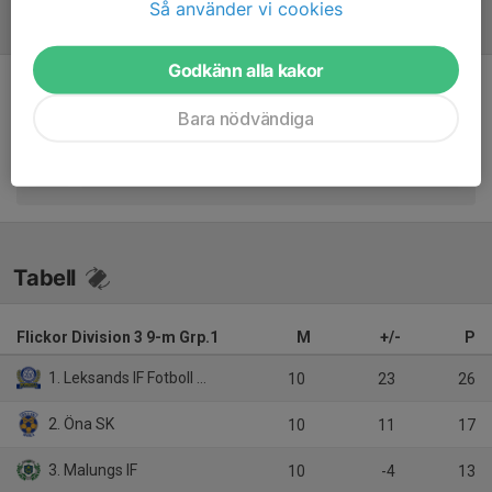
Så använder vi cookies
Referat
Godkänn alla kakor
Inget referat skrivet
Bara nödvändiga
Tabell
Flickor Division 3 9-m Grp.1
M
+/-
P
1. Leksands IF Fotboll Blå
10
23
26
2. Öna SK
10
11
17
3. Malungs IF
10
-4
13