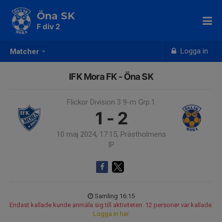
Öna SK
F div 2
Logga in
Matcher
IFK Mora FK - Öna SK
Flickor Division 3 9-m Grp.1
1 - 2
10 maj 2024, 17:15, Prästholmens
IP
Samling 16:15
Endast kallade kunde anmäla sig till aktiviteten. 12 personer var kallade.
Logga in här