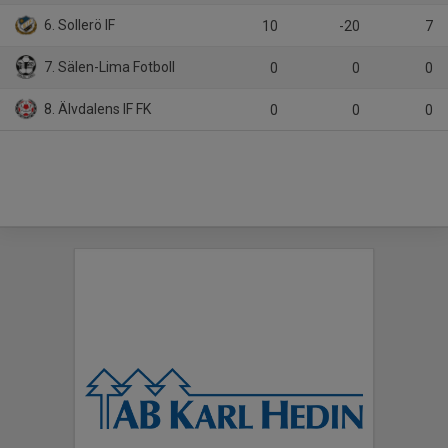
6. Sollerö IF
10
-20
7
7. Sälen-Lima Fotboll
0
0
0
8. Älvdalens IF FK
0
0
0