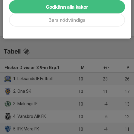
Inget referat skrivet
Godkänn alla kakor
Bara nödvändiga
Tabell
Flickor Division 3 9-m Grp.1
M
+/-
P
1. Leksands IF Fotboll Blå
10
23
26
2. Öna SK
10
11
17
3. Malungs IF
10
-4
13
4. Vansbro AIK FK
10
-6
12
5. IFK Mora FK
10
-4
11