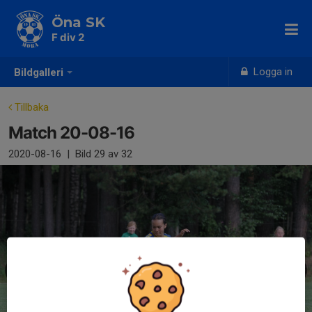
Öna SK
F div 2
Logga in
Bildgalleri
Tillbaka
Match 20-08-16
2020-08-16
|
Bild
29
av 32