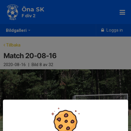
Öna SK
F div 2
Logga in
Bildgalleri
Tillbaka
Match 20-08-16
2020-08-16
|
Bild
8
av 32